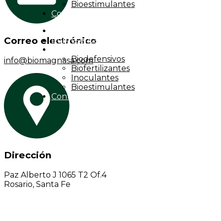
Bioestimulantes
Contacto
Inicio
Correo electrónico
Representantes
Productos
Biodefensivos
info@biomagnasa.com
Biofertilizantes
Inoculantes
Bioestimulantes
Contacto
Dirección
Paz Alberto J 1065 T2 Of.4
Rosario, Santa Fe
Comunicate con nosotros