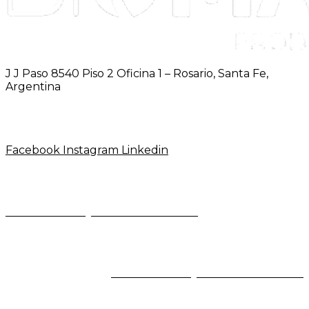
J J Paso 8540 Piso 2 Oficina 1 – Rosario, Santa Fe,
Argentina
+54 9 3412 42-0420
+54 9 341 606 2456
info@biomagnasa.com
Facebook
Instagram
Linkedin
Copyright 2026
– Biomagna – Todos los derechos reservados
Desarrollado by
AXYOMAGLOBAL
Copyright 2026
– Biomagna – Todos los derechos reservados
Desarrollado by
AXYOMAGLOBAL